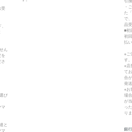
引
・
お受
た
で
品
ド、
■初
ま
初
払
せん
※
定を
す
ださ
※
て
合
発
※
選び
場
が
ヤマ
っ
り
達と
銀
ヤマ