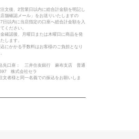
ご注文後、2営業日以内に総合計金額を明記し
「店舗確認メール」をお送りいたしますの
、7日以内に当店指定の口座へ総合計金額を入
してください。
入金確認後、月曜日または木曜日に商品を発
いたします。
振込にかかる手数料はお客様のご負担となり
す。
振込先口座： 三井住友銀行 麻布支店 普通
5597 株式会社セラ
ご注文者様と同一名義での振込をお願いしま
。