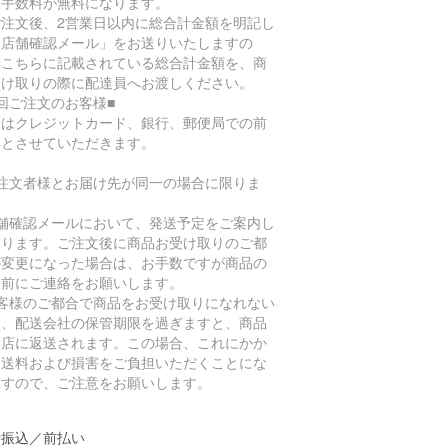
換手数料が無料になります。
ご注文後、2営業日以内に総合計金額を明記し
「店舗確認メール」をお送りいたしますの
、こちらに記載されている総合計金額を、商
受け取りの際に配達員へお渡しください。
回ご注文のお客様■
回はクレジットカード、銀行、郵便局での前
いとさせていただきます。
ご注文者様とお届け先が同一の場合に限りま
。
店舗確認メールにおいて、発送予定をご案内し
おります。ご注文後に商品お受け取りのご都
が変更になった場合は、お手数ですが商品の
送前にご連絡をお願いします。
お客様のご都合で商品をお受け取りになれない
合、配送会社の保管期限を過ぎますと、商品
当店に返送されます。この場合、これにかか
た送料および損害をご負担いただくことにな
ますので、ご注意をお願いします。
行振込／前払い