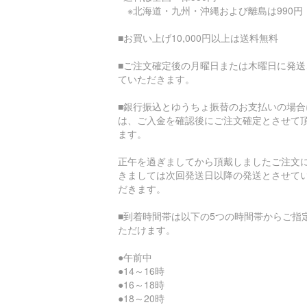
※北海道・九州・沖縄および離島は990円
■お買い上げ10,000円以上は送料無料
■ご注文確定後の月曜日または木曜日に発送
ていただきます。
■銀行振込とゆうちょ振替のお支払いの場合
は、ご入金を確認後にご注文確定とさせて
ます。
正午を過ぎましてから頂戴しましたご注文
きましては次回発送日以降の発送とさせて
だきます。
■到着時間帯は以下の5つの時間帯からご指
ただけます。
●午前中
●14～16時
●16～18時
●18～20時