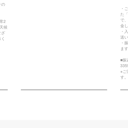
その
・
た
で
常2
金
天候
・
ござ
送
承く
・
ま
■
33
※
す