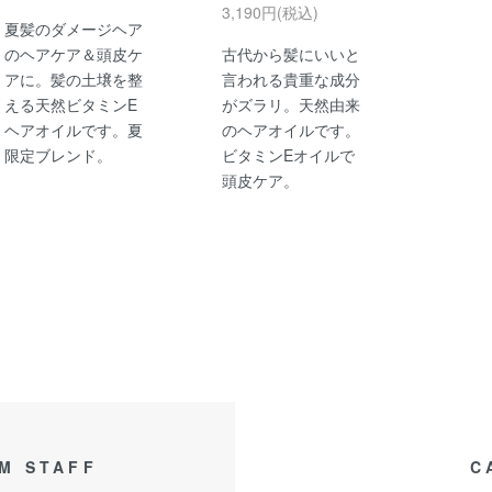
3,190円(税込)
夏髪のダメージヘア
のヘアケア＆頭皮ケ
古代から髪にいいと
アに。髪の土壌を整
言われる貴重な成分
える天然ビタミンE
がズラリ。天然由来
ヘアオイルです。夏
のヘアオイルです。
限定ブレンド。
ビタミンEオイルで
頭皮ケア。
M STAFF
C