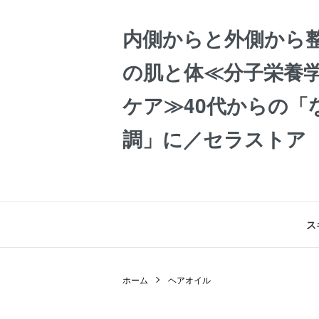
内側からと外側から
の肌と体≪分子栄養学
ケア≫40代からの「
調」に／セラストア
ス
ホーム
ヘアオイル