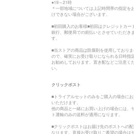
●19～21時
＊一部地域については上記時間帯の指定を
けできない場合がございます。
■初回購入のお客様■初回はクレジットカー
銀行、郵便局での前払いとさせていただき
す。
■当ストアの商品は防腐剤を使用しておりま
ので、確実にお受け取りになられる日時指
お勧めしております。置き配などご注意く
い。
クリックポスト
■トライアルセットのみをご購入の場合にお
いただけます。
他の商品と一緒にお買い上げの場合には、
ト運輸のみの送料が適用になります。
■クリックポストはお届け先のポストへの配
なります。直接お受け取りご希望の場合は