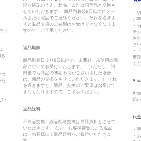
況を確認のうえ、新品、または同等品と交換さ
せていただきます。 商品到着後8日以内にメー
・V
ルまたは電話でご連絡ください。それを過ぎま
が
すと返品交換のご要望はお受けできなくなりま
・当
させ
すので、ご了承ください。
テ
さ
さ
返品期限
に
・
頂き
定
商品到着日より8日以内で、未開封・未使用の商
く
品に付いてお受けいたします。 （※ただし、開
封後でも商品の初期不良がございました場合
につ
は、商品の交換をさせていただきます。） それ
いた
Ama
を過ぎますと、返品、交換のご要望はお受けで
きなくなりますので、ご了承ください。
Am
定い
払
返品送料
代
不良品交換、誤品配送交換は当社負担とさせて
いただきます。 なお、お客様都合による返品
・手
は、お客様にて返品送料をご負担いただきま
・お
す。