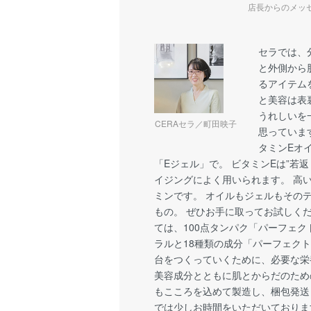
店長からのメッ
セラでは、
と外側から
るアイテム
と美容は表
うれしいを
CERAセラ／町田映子
思っていま
タミンEオ
「Eジェル」で。 ビタミンEは”若
イジングによく用いられます。 高
ミンです。 オイルもジェルもその
もの。 ぜひお手に取ってお試しく
ては、100点タンパク「パーフェ
ラルと18種類の成分「パーフェクト
台をつくっていくために、必要な栄
美容成分とともに肌とからだのため
もこころを込めて製造し、梱包発送
では少しお時間をいただいておりま