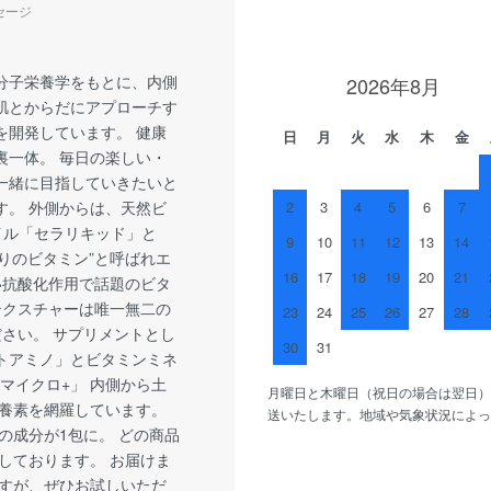
セージ
分子栄養学をもとに、内側
2026年8月
肌とからだにアプローチす
を開発しています。 健康
日
月
火
水
木
金
裏一体。 毎日の楽しい・
一緒に目指していきたいと
す。 外側からは、天然ビ
2
3
4
5
6
7
イル「セラリキッド」と
9
10
11
12
13
14
返りのビタミン”と呼ばれエ
16
17
18
19
20
21
い抗酸化作用で話題のビタ
テクスチャーは唯一無二の
23
24
25
26
27
28
ださい。 サプリメントとし
30
31
クトアミノ」とビタミンミネ
マイクロ+」 内側から土
月曜日と木曜日（祝日の場合は翌日）
養素を網羅しています。
送いたします。地域や気象状況によっ
の成分が1包に。 どの商品
しております。 お届けま
すが、ぜひお試しいただ