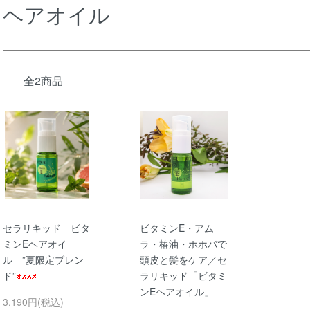
ヘアオイル
全2商品
セラリキッド ビタ
ビタミンE・アム
ミンEヘアオイ
ラ・椿油・ホホバで
ル ”夏限定ブレン
頭皮と髪をケア／セ
ド”
ラリキッド「ビタミ
ンEヘアオイル」
3,190円(税込)