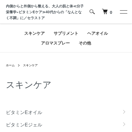
内側からと外側から整える、大人の肌と体≪分子
栄養学×ビタミンEケア≫40代からの「なんとな
0
く不調」に／セラストア
スキンケア
サプリメント
ヘアオイル
アロマスプレー
その他
ホーム
スキンケア
スキンケア
カテゴリー一覧
ビタミンEオイル
ビタミンEジェル