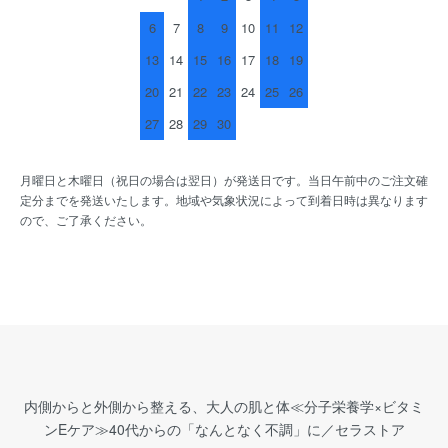
6
7
8
9
10
11
12
13
14
15
16
17
18
19
20
21
22
23
24
25
26
27
28
29
30
月曜日と木曜日（祝日の場合は翌日）が発送日です。当日午前中のご注文確
定分までを発送いたします。地域や気象状況によって到着日時は異なります
ので、ご了承ください。
内側からと外側から整える、大人の肌と体≪分子栄養学×ビタミ
ンEケア≫40代からの「なんとなく不調」に／セラストア