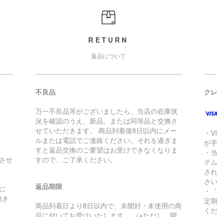
RETURN
返品について
不良品
ク
万一不良品等がございましたら、当店の在庫状
況を確認のうえ、新品、または同等品と交換さ
せていただきます。 商品到着後8日以内にメー
・V
ルまたは電話でご連絡ください。それを過ぎま
が
すと返品交換のご要望はお受けできなくなりま
・当
させ
すので、ご了承ください。
テ
さ
さ
返品期限
に
・
頂き
定
商品到着日より8日以内で、未開封・未使用の商
く
品に付いてお受けいたします。 （※ただし、開