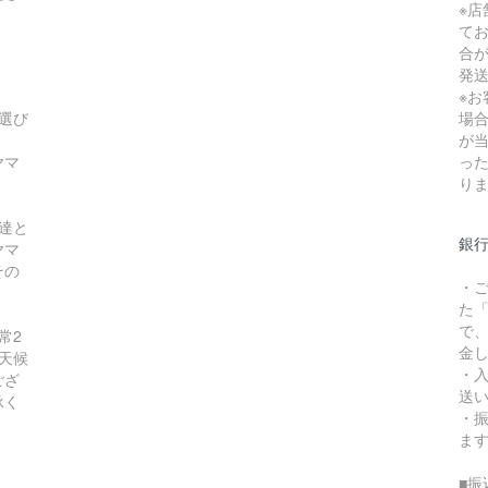
※
て
合
発
※
選び
場
が
ヤマ
っ
り
達と
銀
ヤマ
その
・
た
で
常2
金
天候
・
ござ
送
承く
・
ま
■