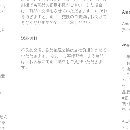
封後でも商品の初期不良がございました場合
につ
は、商品の交換をさせていただきます。） それ
いた
Ama
を過ぎますと、返品、交換のご要望はお受けで
きなくなりますので、ご了承ください。
Am
定い
払
返品送料
代
不良品交換、誤品配送交換は当社負担とさせて
いただきます。 なお、お客様都合による返品
・手
は、お客様にて返品送料をご負担いただきま
・お
す。
引
・
お受
た
で
品
ド、
■初
ま
初
払
せん
※
定を
す
ださ