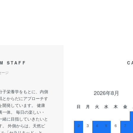
M STAFF
C
セージ
分子栄養学をもとに、内側
2026年8月
肌とからだにアプローチす
を開発しています。 健康
日
月
火
水
木
金
裏一体。 毎日の楽しい・
一緒に目指していきたいと
す。 外側からは、天然ビ
2
3
4
5
6
7
イル「セラリキッド」と