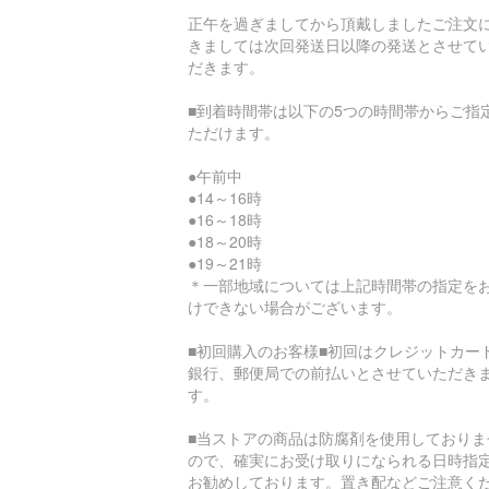
正午を過ぎましてから頂戴しましたご注文
きましては次回発送日以降の発送とさせて
だきます。
■到着時間帯は以下の5つの時間帯からご指
ただけます。
●午前中
●14～16時
●16～18時
●18～20時
●19～21時
＊一部地域については上記時間帯の指定を
けできない場合がございます。
■初回購入のお客様■初回はクレジットカー
銀行、郵便局での前払いとさせていただき
す。
■当ストアの商品は防腐剤を使用しておりま
ので、確実にお受け取りになられる日時指
お勧めしております。置き配などご注意く