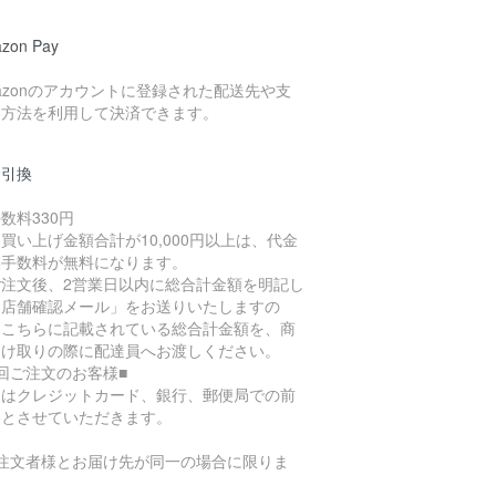
zon Pay
azonのアカウントに登録された配送先や支
い方法を利用して決済できます。
金引換
数料330円
買い上げ金額合計が10,000円以上は、代金
換手数料が無料になります。
ご注文後、2営業日以内に総合計金額を明記し
「店舗確認メール」をお送りいたしますの
、こちらに記載されている総合計金額を、商
受け取りの際に配達員へお渡しください。
回ご注文のお客様■
回はクレジットカード、銀行、郵便局での前
いとさせていただきます。
ご注文者様とお届け先が同一の場合に限りま
。