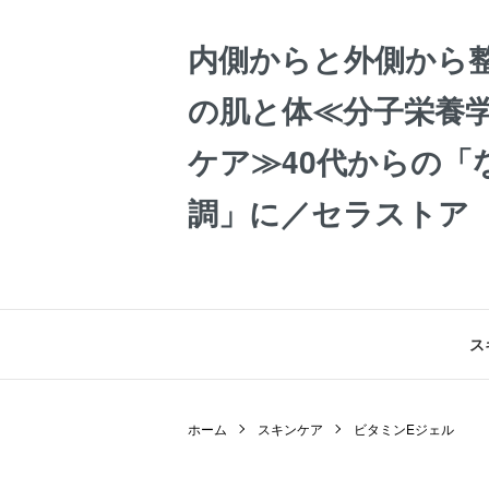
内側からと外側から
の肌と体≪分子栄養学
ケア≫40代からの「
調」に／セラストア
ス
ホーム
スキンケア
ビタミンEジェル