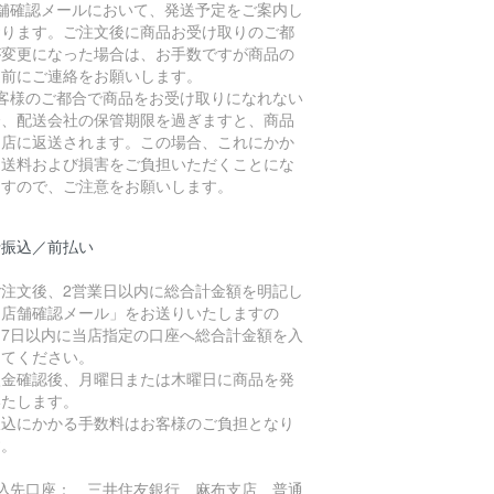
店舗確認メールにおいて、発送予定をご案内し
おります。ご注文後に商品お受け取りのご都
が変更になった場合は、お手数ですが商品の
送前にご連絡をお願いします。
お客様のご都合で商品をお受け取りになれない
合、配送会社の保管期限を過ぎますと、商品
当店に返送されます。この場合、これにかか
た送料および損害をご負担いただくことにな
ますので、ご注意をお願いします。
行振込／前払い
ご注文後、2営業日以内に総合計金額を明記し
「店舗確認メール」をお送りいたしますの
、7日以内に当店指定の口座へ総合計金額を入
してください。
入金確認後、月曜日または木曜日に商品を発
いたします。
振込にかかる手数料はお客様のご負担となり
す。
振込先口座： 三井住友銀行 麻布支店 普通