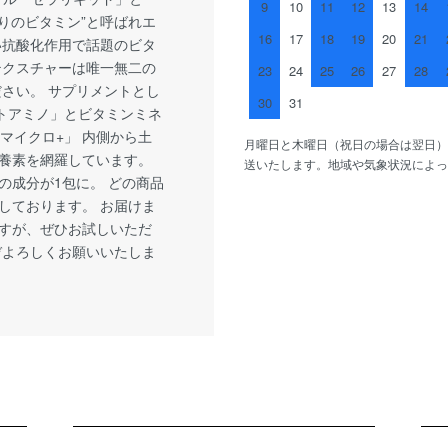
9
10
11
12
13
14
返りのビタミン”と呼ばれエ
16
17
18
19
20
21
い抗酸化作用で話題のビタ
テクスチャーは唯一無二の
23
24
25
26
27
28
ださい。 サプリメントとし
30
31
クトアミノ」とビタミンミネ
マイクロ+」 内側から土
月曜日と木曜日（祝日の場合は翌日）
養素を網羅しています。
送いたします。地域や気象状況によっ
の成分が1包に。 どの商品
しております。 お届けま
すが、ぜひお試しいただ
ぞよろしくお願いいたしま