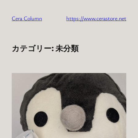
内
容
Cera Column
https://www.cerastore.net
を
ス
キ
ッ
カテゴリー:
未分類
プ