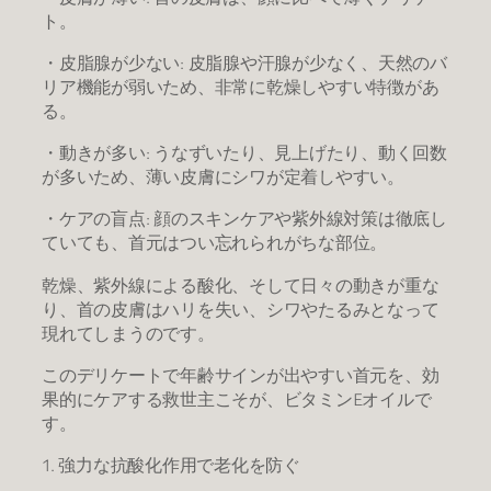
ト。
​・皮脂腺が少ない: 皮脂腺や汗腺が少なく、天然のバ
リア機能が弱いため、非常に乾燥しやすい特徴があ
る。
​・動きが多い: うなずいたり、見上げたり、動く回数
が多いため、薄い皮膚にシワが定着しやすい。
​・ケアの盲点: 顔のスキンケアや紫外線対策は徹底し
ていても、首元はつい忘れられがちな部位。
​乾燥、紫外線による酸化、そして日々の動きが重な
り、首の皮膚はハリを失い、シワやたるみとなって
現れてしまうのです。
このデリケートで年齢サインが出やすい首元を、効
果的にケアする救世主こそが、ビタミンEオイルで
す。
1. 強力な抗酸化作用で老化を防ぐ