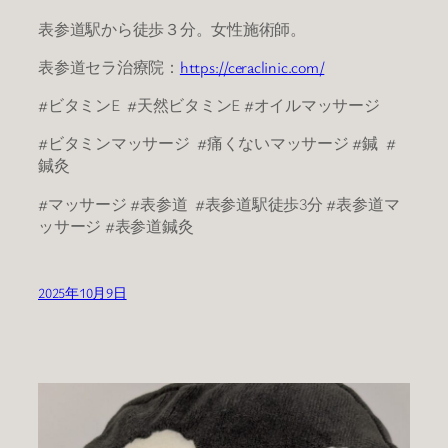
表参道駅から徒歩３分。女性施術師。
表参道セラ治療院：
https://ceraclinic.com/
#ビタミンE #天然ビタミンE #オイルマッサージ
#ビタミンマッサージ #痛くないマッサージ #鍼 #
鍼灸
#マッサージ #表参道 #表参道駅徒歩3分 #表参道マ
ッサージ #表参道鍼灸
2025年10月9日