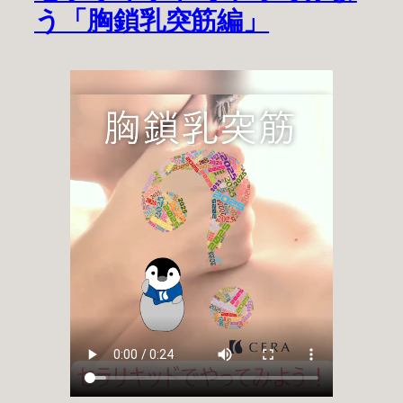
う「胸鎖乳突筋編」