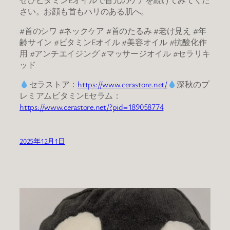
さい。お顔も首もハリのある肌へ。
#首のシワ #ネックケア #首のたるみ #老け見え #年
齢サイン ​#ビタミンEオイル #美容オイル ​#抗酸化作
用 #アンチエイジング #マッサージオイル #セラリキ
ッド
セラストア：
https://www.cerastore.net/
深秋のプ
レミアムビタミンEセラム：
https://www.cerastore.net/?pid=189058774
2025年12月1日