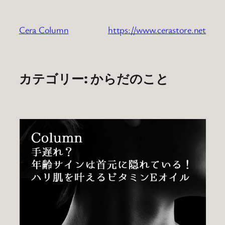
内
容
Cera Column
https://www.cerastore.net
を
ス
キ
ッ
カテゴリー:
からだのこと
プ