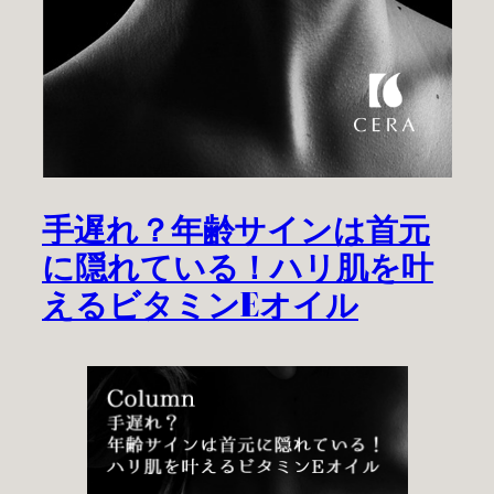
手遅れ？年齢サインは首元
に隠れている！ハリ肌を叶
えるビタミンEオイル