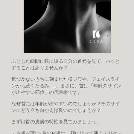
​ふとした瞬間に鏡に映る自分の首元を見て、ハッと
することはありませんか？
​気づかないうちに刻まれた横ジワや、フェイスライ
ンから続くたるみ……。まさに、首は「年齢のサイン
が出やすい部位」の代表格です。
​なぜ首には年齢が出やすいのでしょうか？そのサイ
ンにどう立ち向かえば良いのでしょうか？
まずは首の皮膚の特性を見てみましょう。
​・皮膚が薄い: 首の皮膚は、顔に比べて薄くデリケー