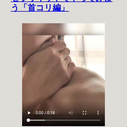
う「首コリ編」