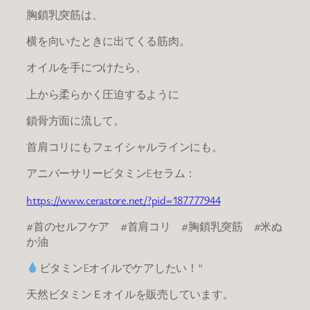
胸鎖乳突筋は、
横を向いたときに出てくる筋肉。
オイルを手につけたら、
上から柔らかく圧迫するように
鎖骨方面に流して。
首肩コリにもフェイシャルラインにも。
アニバーサリービタミンEセラム：
https://www.cerastore.net/?pid=187777944
#首のセルフケア #首肩コリ #胸鎖乳突筋 #米ぬ
か油
ビタミンEオイルでケアしたい！”
天然ビタミンＥオイルを販売しています。