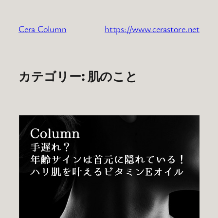
内
容
Cera Column
https://www.cerastore.net
を
ス
キ
ッ
カテゴリー:
肌のこと
プ