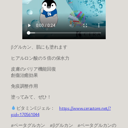
βグルカン、肌にも塗れます
ヒアルロン酸の５倍の保水力
皮膚のバリア機能回復
創傷治癒効果
免疫調整作用
塗ってみて、ぜひ！
ビタミンEジェル：
https://www.cerastore.net/?
pid=170561044
#ベータグルカン #βグルカン #ベータグルカンの