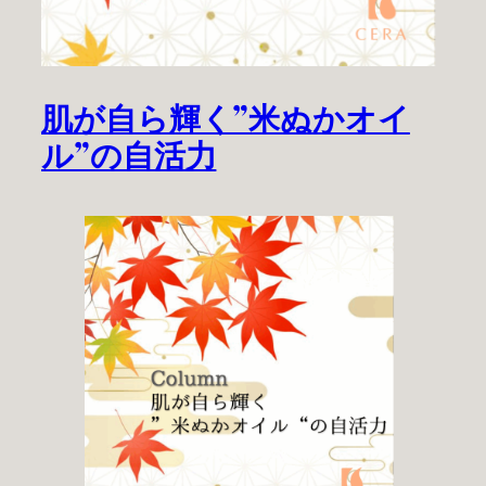
肌が自ら輝く”米ぬかオイ
ル”の自活力