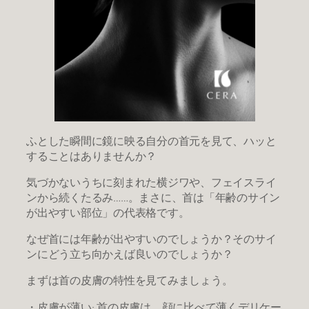
​ふとした瞬間に鏡に映る自分の首元を見て、ハッと
することはありませんか？
​気づかないうちに刻まれた横ジワや、フェイスライ
ンから続くたるみ……。まさに、首は「年齢のサイン
が出やすい部位」の代表格です。
​なぜ首には年齢が出やすいのでしょうか？そのサイ
ンにどう立ち向かえば良いのでしょうか？
まずは首の皮膚の特性を見てみましょう。
​・皮膚が薄い: 首の皮膚は、顔に比べて薄くデリケー