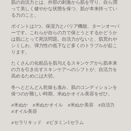
肌の自活力とは、外部の刺激から肌を守り、自ら潤
って美しく健やかな状態を保つ、肌が本来持ってい
る力のこと。
ポイントは3つ。保湿力とバリア機能、ターンオーバ
ーです。これらが自らの力で保とうとするかどうか
は肌にとって死活問題。自活力がないと、肌荒れや
シミしわ、弾力性の低下など多くのトラブルが起こ
ります。
たくさんの化粧品を肌与えるスキンケアから肌本来
の力を引き出すスキンケアへのシフトが、自活力を
高めるためには大切。
冬へとどんどん乾燥も進み、肌のコンディションを
保つのが難しい時期、米ぬかオイル美容をぜひ。
#米ぬか #米ぬかオイル #米ぬか美容 #自活力
#オイル美容
#セラリキッド #ビタミンEセラム