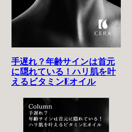
手遅れ？年齢サインは首元
に隠れている！ハリ肌を叶
えるビタミンEオイル