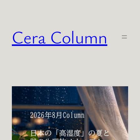
内
容
を
Cera Column
ス
キ
ッ
プ