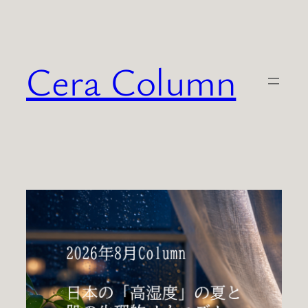
内
容
を
Cera Column
ス
キ
ッ
プ