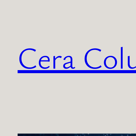
内
容
を
ス
Cera Co
キ
ッ
プ