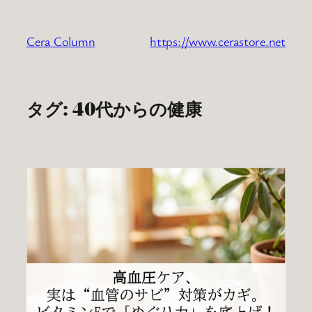
内
容
Cera Column
https://www.cerastore.net
を
ス
キ
ッ
タグ:
40代からの健康
プ