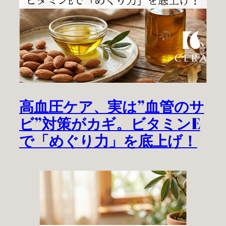
高血圧ケア、実は”血管のサ
ビ”対策がカギ。ビタミンE
で「めぐり力」を底上げ！