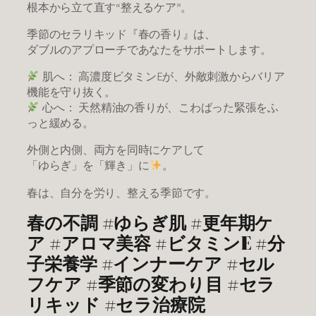
根本から立て直す“整えるケア”。
季節のセラリキッド『春の香り』は、
ダブルのアプローチであなたをサポートします。
肌へ： 高濃度ビタミンEが、外敵刺激からバリア
機能を守り抜く。
心へ： 天然精油の香りが、こわばった緊張をふ
っと緩める。
外側と内側、両方を同時にケアして
「ゆらぎ」を「輝き」に
。
春は、自分を労り、整える季節です。
春の不調 #ゆらぎ肌 #更年期ケ
ア #アロマ美容 #ビタミンE #分
子栄養学 #インナーケア #セル
フケア #季節の変わり目 #セラ
リキッド #セラ治療院