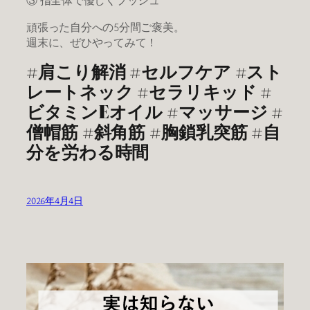
③ 指全体で優しくプッシュ
頑張った自分への5分間ご褒美。
週末に、ぜひやってみて！
#肩こり解消 #セルフケア #スト
レートネック #セラリキッド #
ビタミンEオイル #マッサージ #
僧帽筋 #斜角筋 #胸鎖乳突筋 #自
分を労わる時間
2026年4月4日