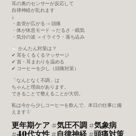
耳の奥のセンサーが反応して
自律神経が乱れます
↓
・血管が広がる → 頭痛
・体が休息モード → だるさ・眠気
・気分の波 → イライラ・落ち込み
かんたん対策は？
✔ 耳をくるくるマッサージ
✔ 首・耳まわりを温める
✔ コーヒーを少し（頭痛対策）
「なんとなく不調」は
ちゃんと理由があります。
できることで整えることが大切。
私は今から少しコーヒーを飲んで、本日の仕事に備
えます
更年期ケア #気圧不調 #気象病
#40代女性 #自律神経 #頭痛対策