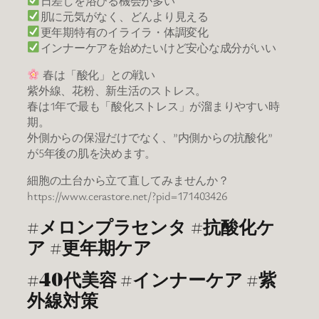
日差しを浴びる機会が多い
肌に元気がなく、どんより見える
更年期特有のイライラ・体調変化
インナーケアを始めたいけど安心な成分がいい
春は「酸化」との戦い
紫外線、花粉、新生活のストレス。
春は1年で最も「酸化ストレス」が溜まりやすい時
期。
外側からの保湿だけでなく、”内側からの抗酸化”
が5年後の肌を決めます。
細胞の土台から立て直してみませんか？
https://www.cerastore.net/?pid=171403426
#メロンプラセンタ #抗酸化ケ
ア #更年期ケア
#40代美容 #インナーケア #紫
外線対策