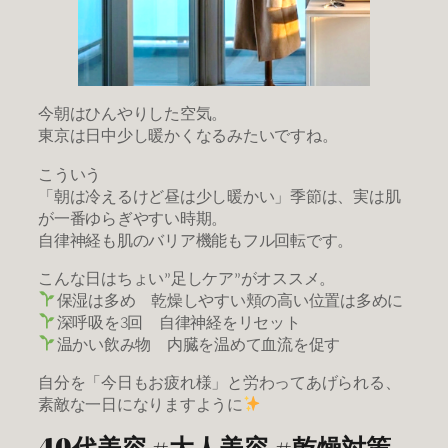
今朝はひんやりした空気。
東京は日中少し暖かくなるみたいですね。
こういう
「朝は冷えるけど昼は少し暖かい」季節は、実は肌
が一番ゆらぎやすい時期。
自律神経も肌のバリア機能もフル回転です。
こんな日はちょい”足しケア”がオススメ。
保湿は多め 乾燥しやすい頬の高い位置は多めに
深呼吸を3回 自律神経をリセット
温かい飲み物 内臓を温めて血流を促す
自分を「今日もお疲れ様」と労わってあげられる、
素敵な一日になりますように
40代美容 #大人美容 #乾燥対策