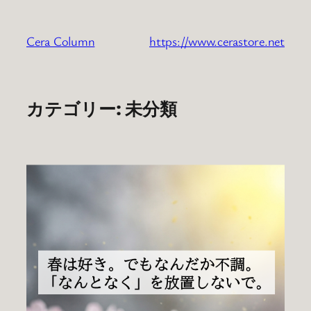
内
容
Cera Column
https://www.cerastore.net
を
ス
キ
ッ
カテゴリー:
未分類
プ