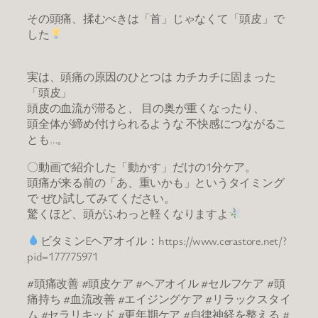
その頭痛、揉むべきは「首」じゃなくて「頭皮」で
した
実は、頭痛の原因のひとつは カチカチに固まった
「頭皮」
頭皮の血流が滞ると、 目の奥が重くなったり、
頭全体が締め付けられるような 不快感につながるこ
とも…。
〇動画で紹介した「動かす」だけの1分ケア。
頭痛が来る前の「あ、重いかも」というタイミング
で ぜひ試してみてください。
驚くほど、頭がふわっと軽くなりますよ
ビタミンEヘアオイル：https://www.cerastore.net/?
pid=177775971
#頭痛改善 #頭皮ケア #ヘアオイル #セルフケア #頭
痛持ち #血流改善 #エイジングケア #リラックスタイ
ム #セラリキッド #更年期ケア #自律神経を整える #