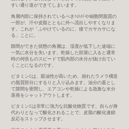
すい通り道ができてしまいます。
角層内部に保持されているべきNMFや細胞間脂質の
一部が、汗や皮脂とともに外へ流出しやすくなりま
す。これが「ふやけているのに、後でカサカサにな
る」ことに。
​隙間ができた状態の角層は、湿度が低下した途端に
一気に水分を失います。乾燥した部屋に入ると通常
時の何倍ものスピードで肌内部の水分が抜け出てい
くことになるのです。
ビタミンEは、親油性が高いため、崩れたラメラ構造
の脂質部分にするりと入り込みます。油分の蓋とし
て隙間を密閉し、エアコンや乾燥による急激な水分
蒸発をシャットアウトします。
ビタミンEは非常に強力な抗酸化物質です。自らが身
代わりとなって酸化されることで、皮脂の酸化連鎖
反応をストップさせます。