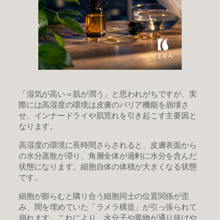
「湿気が高い＝肌が潤う」と思われがちですが、実
際には高湿度の環境は皮膚のバリア機能を崩壊さ
せ、インナードライや肌荒れを引き起こす主要因と
なります。
​高湿度の環境に長時間さらされると、皮膚表面から
の水分蒸散が滞り、角層全体が過剰に水分を含んだ
状態になります。細胞自体の体積が大きくなる状態
です。
細胞が膨らむと隣り合う細胞同士の位置関係が歪
み、間を埋めていた「ラメラ構造」が引っ張られて
崩れます。これにより、水分子や異物が通り抜けや