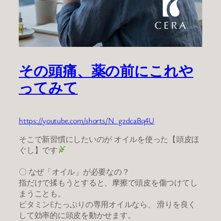
その頭痛、薬の前にこれや
ってみて
https://youtube.com/shorts/N_gzdcaBq4U
そこで新習慣にしたいのが オイルを使った【頭皮ほ
ぐし】です
〇 なぜ「オイル」が必要なの？
指だけで揉もうとすると、摩擦で頭皮を傷つけてし
まうことも。
ビタミンEたっぷりの専用オイルなら、 滑りを良く
して効率的に頭皮を動かせます。