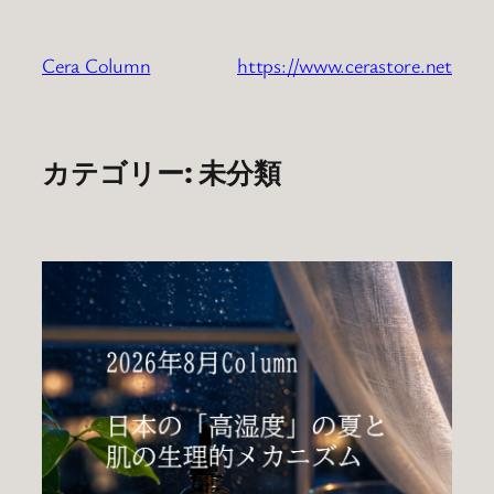
内
容
Cera Column
https://www.cerastore.net
を
ス
キ
ッ
カテゴリー:
未分類
プ