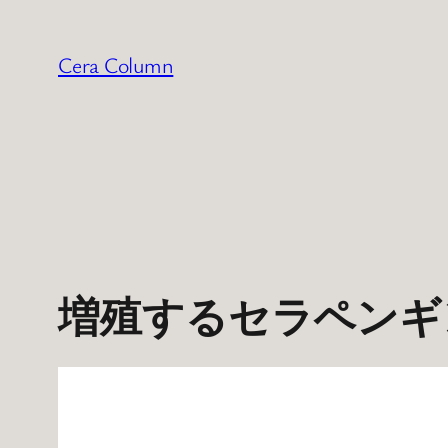
内
容
Cera Column
を
ス
キ
ッ
プ
増殖するセラペンギ