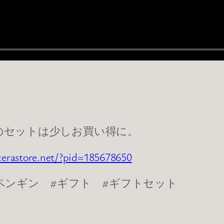
のセットは少しお買い得に。
cerastore.net/?pid=185678650
ペンギン #ギフト #ギフトセット