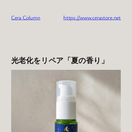
内
容
Cera Column
https://www.cerastore.net
を
ス
キ
ッ
プ
光老化をリペア「夏の香り」