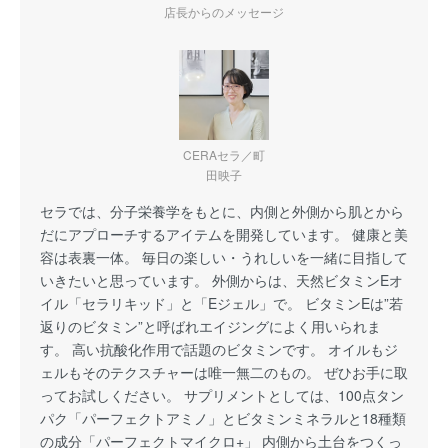
店長からのメッセージ
CERAセラ／町
田映子
セラでは、分子栄養学をもとに、内側と外側から肌とから
だにアプローチするアイテムを開発しています。 健康と美
容は表裏一体。 毎日の楽しい・うれしいを一緒に目指して
いきたいと思っています。 外側からは、天然ビタミンEオ
イル「セラリキッド」と「Eジェル」で。 ビタミンEは”若
返りのビタミン”と呼ばれエイジングによく用いられま
す。 高い抗酸化作用で話題のビタミンです。 オイルもジ
ェルもそのテクスチャーは唯一無二のもの。 ぜひお手に取
ってお試しください。 サプリメントとしては、100点タン
パク「パーフェクトアミノ」とビタミンミネラルと18種類
の成分「パーフェクトマイクロ+」 内側から土台をつくっ