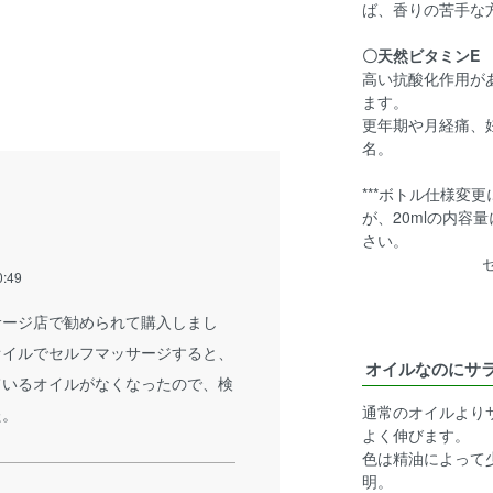
ば、香りの苦手な
〇天然ビタミンE
高い抗酸化作用が
ます。
更年期や月経痛、
名。
***ボトル仕様変
が、20mlの内容
さい。
0:49
サージ店で勧められて購入しまし
オイルでセルフマッサージすると、
オイルなのにサ
ているオイルがなくなったので、検
通常のオイルより
た。
よく伸びます。
色は精油によって
明。