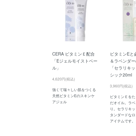
CERA ビタミンＥ配合
ビタミンEと
「Eジェルモイストベー
＆ラベンダー
ル」
「セラリキッ
シック20ml
4,620円(税込)
3,960円(税込)
強くて瑞々しい肌をつくる
天然ビタミンEのスキンケ
ビタミンＥをた
アジェル
だオイル。ラベ
り。セラリキッ
タンダードなロ
アイテムです。