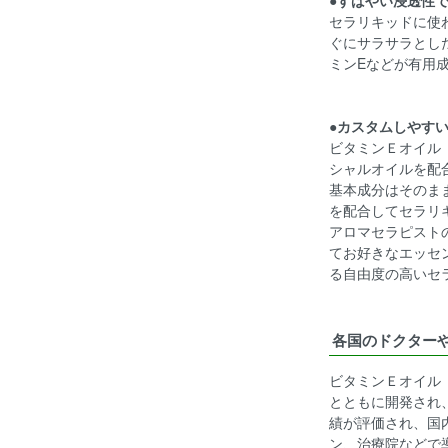
セラリキッドに使
ぐにサラサラとし
ミンEなどが有用
●カスタムしやす
ビタミンＥオイル「
シャルオイルを配
基本成分はそのま
を配合してセラリ
アロマセラピスト
てお好きなエッセ
る自由度の高いセ
各国のドクター
ビタミンＥオイル
とともに開発され
績が評価され、国
ン、治療院などで