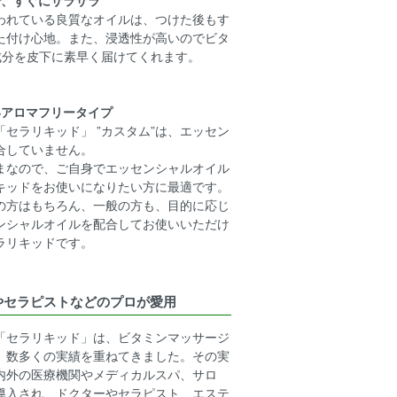
われている良質なオイルは、つけた後もす
た付け心地。また、浸透性が高いのでビタ
成分を皮下に素早く届けてくれます。
いアロマフリータイプ
セラリキッド」 ”カスタム”は、エッセン
合していません。
まなので、ご自身でエッセンシャルオイル
キッドをお使いになりたい方に最適です。
の方はもちろん、一般の方も、目的に応じ
ンシャルオイルを配合してお使いいただけ
ラリキッドです。
やセラピストなどのプロが愛用
「セラリキッド」は、ビタミンマッサージ
、数多くの実績を重ねてきました。その実
内外の医療機関やメディカルスパ、サロ
導入され、ドクターやセラピスト、エステ