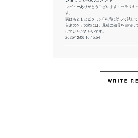
レビューありがとうございます！セラリキ
す。
実はもともとビタミンEを肩に塗って試し
首肩のケアの際には、最後に鎖骨を目指し
けていただきたいです。
2025/12/06 10:45:54
WRITE R