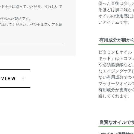
塗った直後は少し
ッドを手に取っていただき、うれしいで
るほどは肌に残ら
オイルの使用感に
て作られた製品です。
いアイテムです。
て流してください。ぜひセルフケアを続
有用成分が肌か
ビタミンＥオイル
キッド」はトコフ
や必須脂肪酸など
なエイジングケア
ない有用成分でつ
EVIEW
マッサージオイル
有用成分が皮膚か
透してくれます。
良質なオイルで
●すばやい浸透性