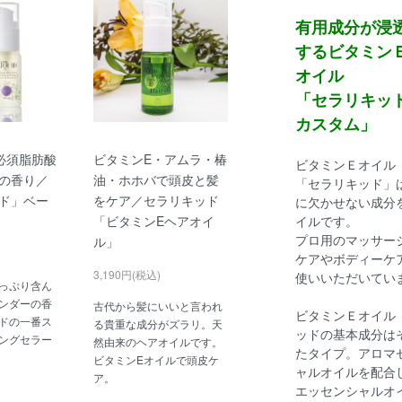
有用成分が浸
するビタミン
オイル
「セラリキッ
カスタム」
必須脂肪酸
ビタミンE・アムラ・椿
ビタミンＥオイル
の香り／
油・ホホバで頭皮と髪
「セラリキッド」
ド」ベー
をケア／セラリキッド
に欠かせない成分
「ビタミンEヘアオイ
イルです。
プロ用のマッサー
ル」
ケアやボディーケ
3,190円(税込)
使いいただいてい
っぷり含ん
ンダーの香
古代から髪にいいと言われ
ビタミンＥオイル「
ドの一番ス
る貴重な成分がズラリ。天
ッドの基本成分は
ングセラー
然由来のヘアオイルです。
たタイプ。アロマ
ビタミンEオイルで頭皮ケ
ャルオイルを配合
ア。
エッセンシャルオ