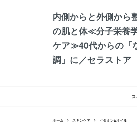
内側からと外側から
の肌と体≪分子栄養学
ケア≫40代からの「
調」に／セラストア
ス
ホーム
スキンケア
ビタミンEオイル