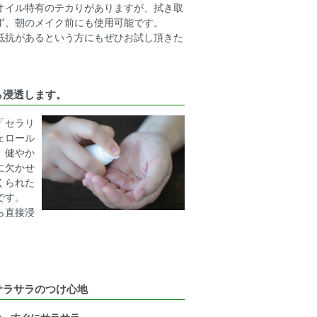
オイル特有のテカりがありますが、拭き取
ず、朝のメイク前にも使用可能です。
抵抗があるという方にもぜひお試し頂きた
ら浸透します。
「セラリ
ェロール
、健やか
に欠かせ
くられた
です。
ら直接浸
サラサラのつけ心地
で、すぐにサラサラ