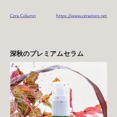
内
容
Cera Column
https://www.cerastore.net
を
ス
キ
ッ
プ
深秋のプレミアムセラム