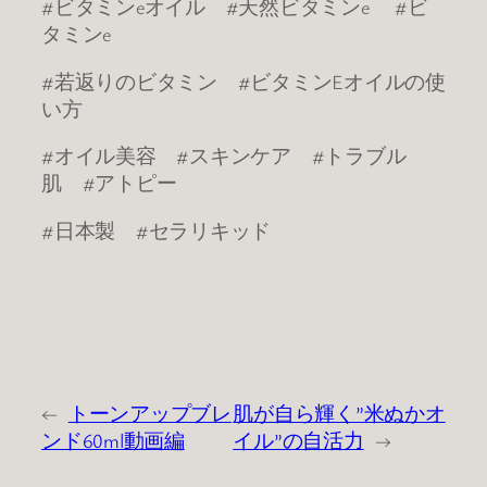
#ビタミンeオイル #天然ビタミンe #ビ
タミンe
#若返りのビタミン #ビタミンEオイルの使
い方
#オイル美容 #スキンケア #トラブル
肌 #アトピー
#日本製 #セラリキッド
←
トーンアップブレ
肌が自ら輝く”米ぬかオ
ンド60ml動画編
イル”の自活力
→