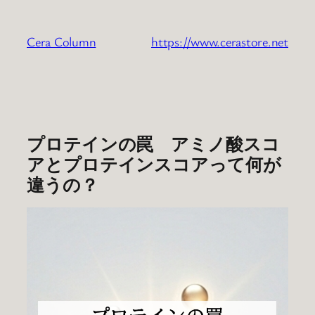
内
容
Cera Column
https://www.cerastore.net
を
ス
キ
ッ
プ
プロテインの罠 アミノ酸スコ
アとプロテインスコアって何が
違うの？