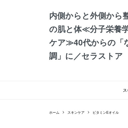
内側からと外側から
の肌と体≪分子栄養学
ケア≫40代からの「
調」に／セラストア
ス
ホーム
スキンケア
ビタミンEオイル