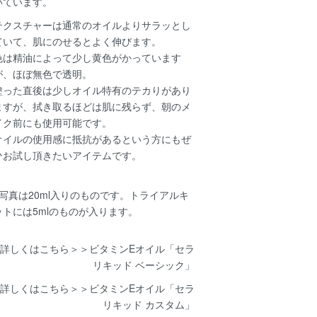
いています。
テクスチャーは通常のオイルよりサラッとし
ていて、肌にのせるとよく伸びます。
色は精油によって少し黄色がかっています
が、ほぼ無色で透明。
塗った直後は少しオイル特有のテカりがあり
ますが、拭き取るほどは肌に残らず、朝のメ
イク前にも使用可能です。
オイルの使用感に抵抗があるという方にもぜ
ひお試し頂きたいアイテムです。
※写真は20ml入りのものです。トライアルキ
ットには5mlのものが入ります。
詳しくはこちら＞＞
ビタミンEオイル「セラ
リキッド ベーシック」
詳しくはこちら＞＞
ビタミンEオイル「セラ
リキッド カスタム」