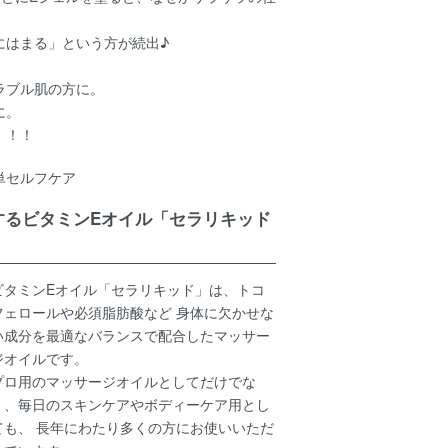
にはまる」という方が続出♪
ラブル肌の方に。
に。
！！！
単セルフケア
するビタミンEオイル「セラリキッド
ビタミンEオイル「セラリキッド」は、トコ
フェロールや必須脂肪酸など 身体に欠かせな
い成分を最適なバランスで配合したマッサー
ジオイルです。
プロ用のマッサージオイルとしてだけでな
く、毎日のスキンケアやボディーケア用とし
ても、 長年にわたり多くの方にお使いいただ