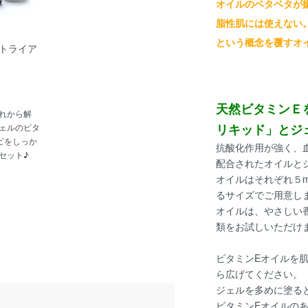
オイルのベタベタが
脂性肌には使えない
という概念を覆すオ
ートライア
天然ビタミンＥ
れから解
リキッド」とジ
ェルのビタ
ビをしっか
抗酸化作用が強く、
セット♪
配合されたオイルと
オイルはそれぞれ５
るサイズでご用意し
オイルは、やさしい
類をお試しいただけ
ビタミンEオイルを
ら広げてください。
ジェルを多めに塗る
ビタミンEオイルの