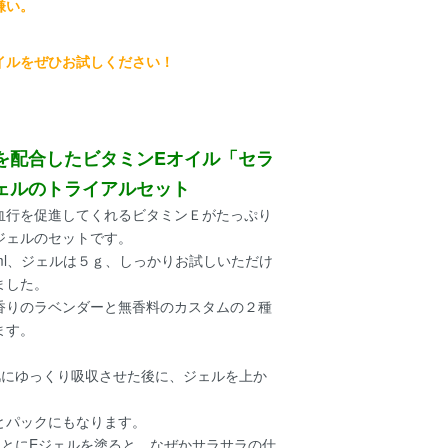
嫌い。
。
イルをぜひお試しください！
を配合したビタミンEオイル「セラ
ェルのトライアルセット
血行を促進してくれるビタミンＥがたっぷり
ジェルのセットです。
ml、ジェルは５ｇ、しっかりお試しいただけ
ました。
香りのラベンダーと無香料のカスタムの２種
ます。
肌にゆっくり吸収させた後に、ジェルを上か
とパックにもなります。
あとにEジェルを塗ると、なぜかサラサラの仕