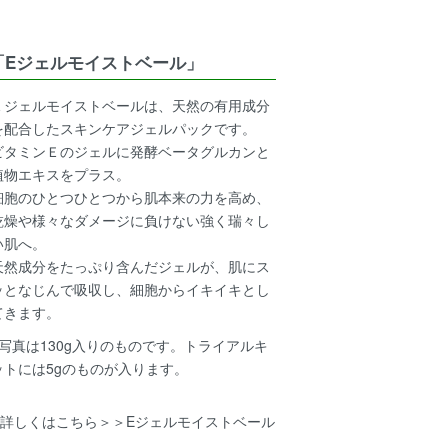
「Eジェルモイストベール」
Ｅジェルモイストベールは、天然の有用成分
を配合したスキンケアジェルパックです。
ビタミンＥのジェルに発酵ベータグルカンと
植物エキスをプラス。
細胞のひとつひとつから肌本来の力を高め、
乾燥や様々なダメージに負けない強く瑞々し
い肌へ。
天然成分をたっぷり含んだジェルが、肌にス
ッとなじんで吸収し、細胞からイキイキとし
てきます。
※写真は130g入りのものです。トライアルキ
ットには5gのものが入ります。
詳しくはこちら＞＞
Eジェルモイストベール