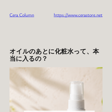
内
容
Cera Column
https://www.cerastore.net
を
ス
キ
ッ
プ
オイルのあとに化粧水って、本
当に入るの？