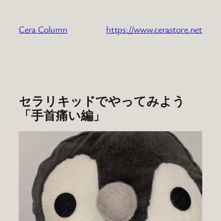
内
容
Cera Column
https://www.cerastore.net
を
ス
キ
ッ
プ
セラリキッドでやってみよう
「手首痛い編」