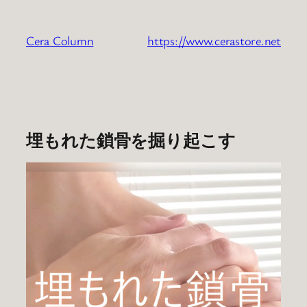
内
容
Cera Column
https://www.cerastore.net
を
ス
キ
ッ
プ
埋もれた鎖骨を掘り起こす