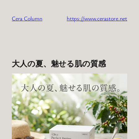
内
容
Cera Column
https://www.cerastore.net
を
ス
キ
ッ
プ
大人の夏、魅せる肌の質感