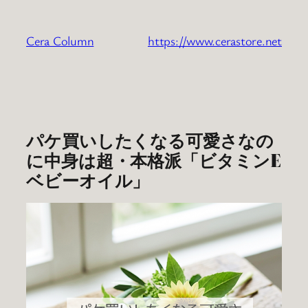
内
容
Cera Column
https://www.cerastore.net
を
ス
キ
ッ
プ
パケ買いしたくなる可愛さなの
に中身は超・本格派「ビタミンE
ベビーオイル」