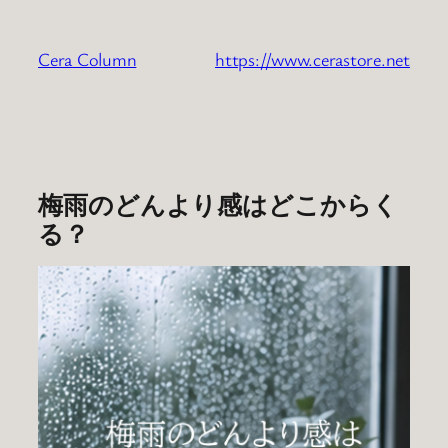
内
容
Cera Column
https://www.cerastore.net
を
ス
キ
ッ
プ
梅雨のどんより感はどこからく
る？