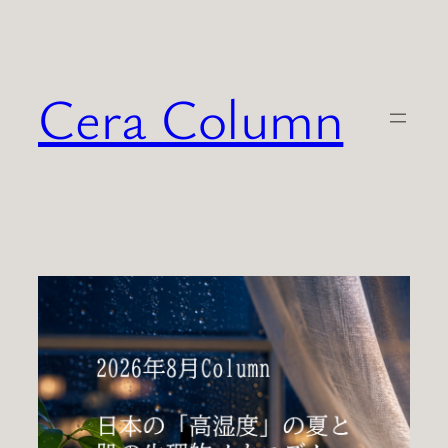
内
容
を
Cera Column
ス
キ
ッ
プ