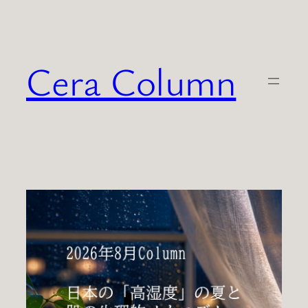
内
容
を
Cera Column
ス
キ
ッ
プ